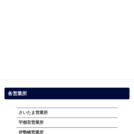
花粉シーズンの洗濯機掃除 カビ・ホコ
ブログ
リを防ぐ方法
2025年3月8日
1. 花粉の季節と洗濯機の関係 花粉シーズンに洗
濯機を清潔に保つ重要性 春になると、スギやヒ
ノキを中心とした花粉が全国的に飛散し、花粉
症に悩む人にとってつらい季節が訪れます。特
に、屋外で干した洗濯物には目に見えない花粉
が […]
続きを読む
各営業所
さいたま営業所
宇都宮営業所
伊勢崎営業所