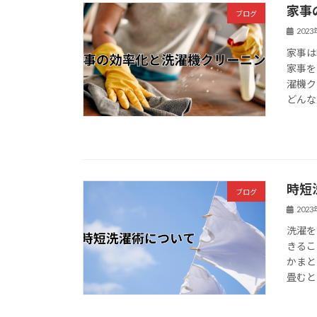
家事
ブログ
202
家事は
家事を
濯機ク
どんな
時短
ブログ
202
洗濯を
きるこ
かまと
畳むと