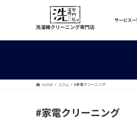
コ
ナ
ン
ビ
テ
ゲ
サービス一
ン
ー
洗濯機クリーニング専門店
ツ
シ
へ
ョ
ス
ン
キ
に
ッ
移
プ
動
HOME
コラム
#家電クリーニング
#家電クリーニング