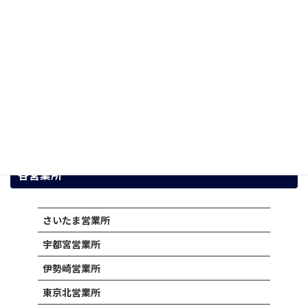
2023年7月20日
洗濯を毎日する場合、どんどんゴミや汚れがた
まってしまいます。 そのままにしておくことで
カビ臭くなったり、 故障の原因になったりする
こともあります。 洗濯機のクリーニング方法に
ついてまとめました。 洗濯機をクリーニングす
る […]
続きを読む
各営業所
さいたま営業所
宇都宮営業所
伊勢崎営業所
東京北営業所